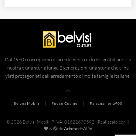
Dal 1960 ci occupiamo di arredamento e di design italiano. La
nostra è una storia lunga 2 generazioni, una storia che ci ha
visti protagonisti dell'arredamento di molte famiglie italiane.
Belvisi Mobili
Fuoco Cucine
Falegnameria900
©
2026
Belvisi Mobili.
P. IVA: 01622670592 - Realizzato con il
&
da
ArkimedeADV