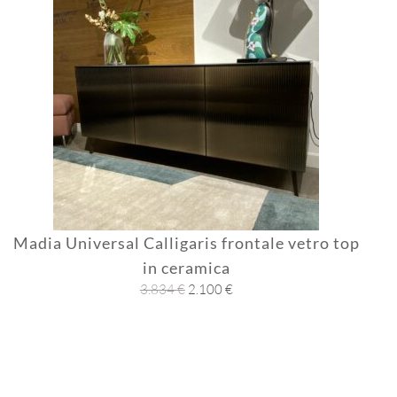
Madia Universal Calligaris frontale vetro top
in ceramica
Il
Il
3.834
€
2.100
€
prezzo
prezzo
originale
attuale
era:
è:
3.834 €.
2.100 €.