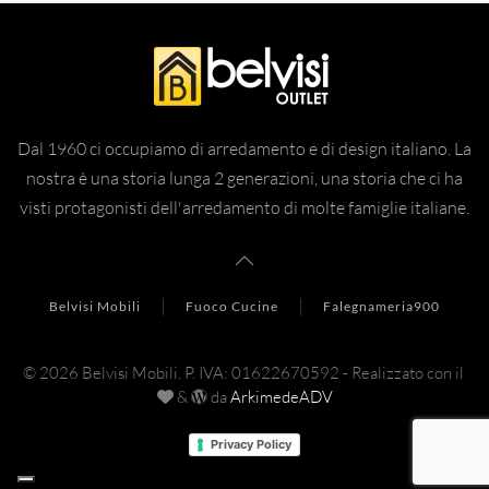
Dal 1960 ci occupiamo di arredamento e di design italiano. La
nostra è una storia lunga 2 generazioni, una storia che ci ha
visti protagonisti dell'arredamento di molte famiglie italiane.
Belvisi Mobili
Fuoco Cucine
Falegnameria900
©
2026
Belvisi Mobili.
P. IVA: 01622670592 - Realizzato con il
&
da
ArkimedeADV
Privacy Policy