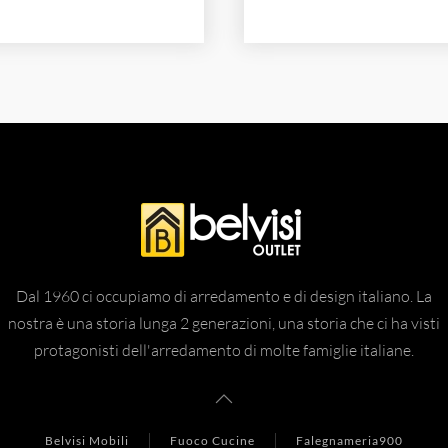
Dal 1960 ci occupiamo di arredamento e di design italiano. La
nostra è una storia lunga 2 generazioni, una storia che ci ha visti
protagonisti dell'arredamento di molte famiglie italiane.
Belvisi Mobili
Fuoco Cucine
Falegnameria900