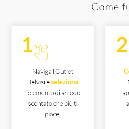
Come fu
Naviga l’Outlet
C
Belvisi e
seleziona
l’elemento di arredo
ap
scontato che più ti
a
piace.