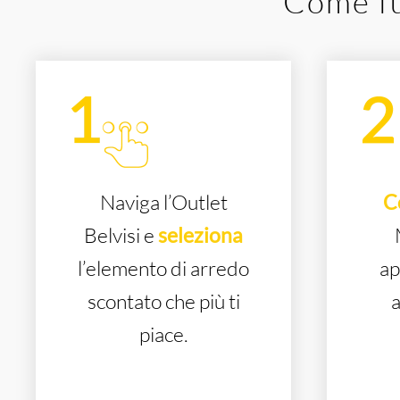
Come fu
Naviga l’Outlet
C
Belvisi e
seleziona
l’elemento di arredo
ap
scontato che più ti
a
piace.