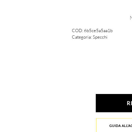
COD:
6b5ce5a5aa1b
Categoria:
Specchi
R
GUIDA ALL’