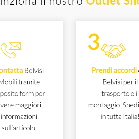
nziona il nostro
Outlet S
ontatta
Belvisi
Prendi accordi
Mobili tramite
Belvisi per il
posito form per
trasporto e il
vere maggiori
montaggio. Sped
informazioni
in tutta Italia
sull’articolo.