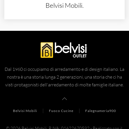
Belvisi Mobili.
Dal 1960 ci occupiamo di arredamento e di design italiano. La
nostra è una storia lunga 2 generazioni, una storia che ci ha
visti protagonisti dell'arredamento di molte famiglie italiane.
Belvisi Mobili
Fuoco Cucine
Falegnameria900
©
2026
Belvisi Mobili.
P. IVA: 01622670592 - Realizzato con il